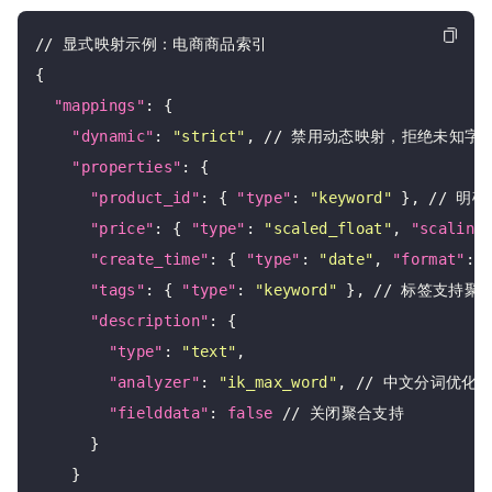
// 显式映射示例：电商商品索引

{

"mappings"
: {

"dynamic"
: 
"strict"
, // 禁用动态映射，拒绝未知字段
"properties"
: {

"product_id"
: { 
"type"
: 
"keyword"
 }, // 
"price"
: { 
"type"
: 
"scaled_float"
, 
"scaling
"create_time"
: { 
"type"
: 
"date"
, 
"format"
: 
"tags"
: { 
"type"
: 
"keyword"
 }, // 标签支持聚合
"description"
: {

"type"
: 
"text"
,

"analyzer"
: 
"ik_max_word"
, // 中文分词优化

"fielddata"
: 
false
 // 关闭聚合支持

      }

    }
