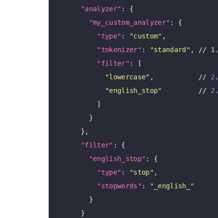
"analyzer"
: {

"my_custom_analyzer"
: {

"type"
: 
"custom"
,

"tokenizer"
: 
"standard"
, // 
"filter"
: [

"lowercase"
,           // 
2
"english_stop"
         // 
2
          ]

        }

      },

"filter"
: {

"english_stop"
: {

"type"
: 
"stop"
,

"stopwords"
: 
"_english_"
        }

      }
