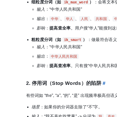
细粒度分词（如
）
：会将文本
ik_max_word
输入
：“中华人民共和国”
输出
：
、
、
、
、
中华
华人
人民
共和国
影响
：
提高查全率
。用户搜“华人”能搜到
粗粒度分词（如
）
：做最符合语义
ik_smart
输入
：“中华人民共和国”
输出
：
中华人民共和国
影响
：
提高查准率
。只有搜“中华人民共和国
2. 停用词（Stop Words）的陷阱
#
有些词如 “the”, “a”, “的”, “是” 出现频率极高
场景
：如果你的分词器去除了“不”字。
输入
：“我不喜欢吃苹果” -> 分词为
,
我
喜欢