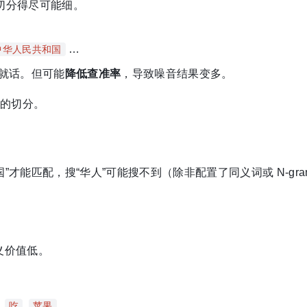
切分得尽可能细。
…
中华人民共和国
这就话。但可能
降低查准率
，导致噪音结果变多。
的切分。
”才能匹配，搜“华人”可能搜不到（除非配置了同义词或 N-gr
但语义价值低。
,
,
。
吃
苹果