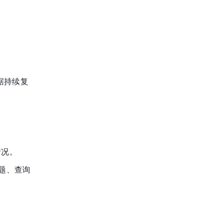
据持续复
情况。
题、查询