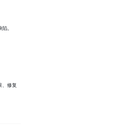
缺陷。
滚、修复