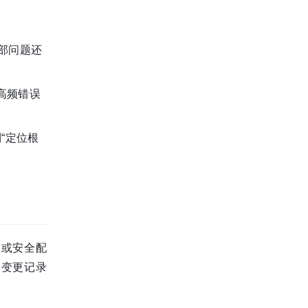
部问题还
位高频错误
“定位根
路或安全配
和变更记录