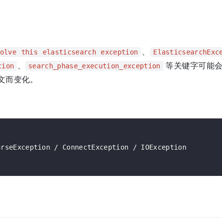
、
olve this elasticsearch exception
ElasticsearchExc
、
等关键字可能
tion
search_phase_execution_exception
文而变化。
rseException / ConnectException / IOException
