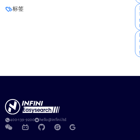
标签
400-139-9200
hello@infini.ltd