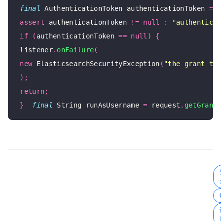
final
 AuthenticationToken authenticationToken 
=
 
assert
 authenticationToken 
!=
null
:
"authentica
if
(
authenticationToken 
==
null
)
{
 listener
.
onFailure
(
new
 ElasticsearchSecurityException
(
"the grant ty
);
return
;
}
final
 String runAsUsername 
=
 request
.
getGrant