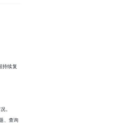
据持续复
情况。
题、查询