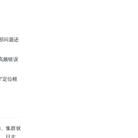
部问题还
位高频错误
“定位根
构、集群状
求、日志、