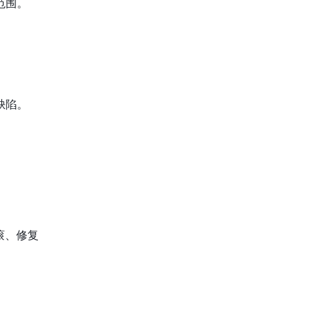
范围。
缺陷。
滚、修复