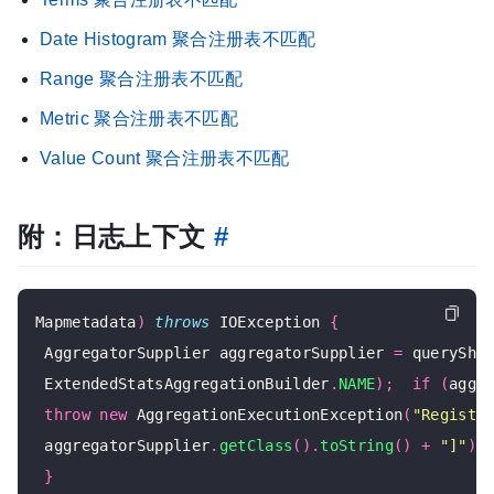
Date Histogram 聚合注册表不匹配
Range 聚合注册表不匹配
Metric 聚合注册表不匹配
Value Count 聚合注册表不匹配
附：日志上下文
#
Mapmetadata
)
throws
 IOException 
{
 AggregatorSupplier aggregatorSupplier 
=
 querySha
 ExtendedStatsAggregationBuilder
.
NAME
);
if
(
aggr
throw
new
 AggregationExecutionException
(
"Registr
 aggregatorSupplier
.
getClass
().
toString
()
+
"]"
);
}