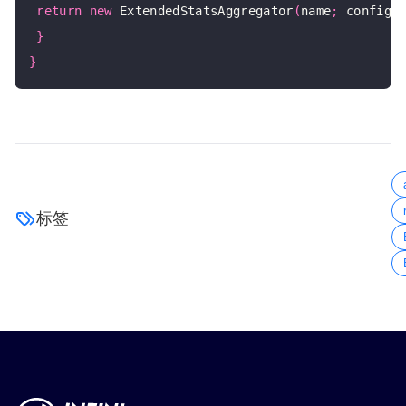
return
new
 ExtendedStatsAggregator
(
name
;
 config
;
}
}
标签