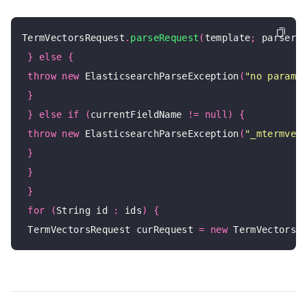
TermVectorsRequest
.
parseRequest
(
template
;
 parser
;
}
else
{
throw
new
 ElasticsearchParseException
(
"no parame
}
}
else
if
(
currentFieldName 
!=
null
)
{
throw
new
 ElasticsearchParseException
(
"_mtermvec
}
}
}
for
(
String id 
:
 ids
)
{
 TermVectorsRequest curRequest 
=
new
 TermVectorsR