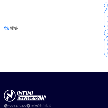
标签
400-139-9200
hello@infini.ltd