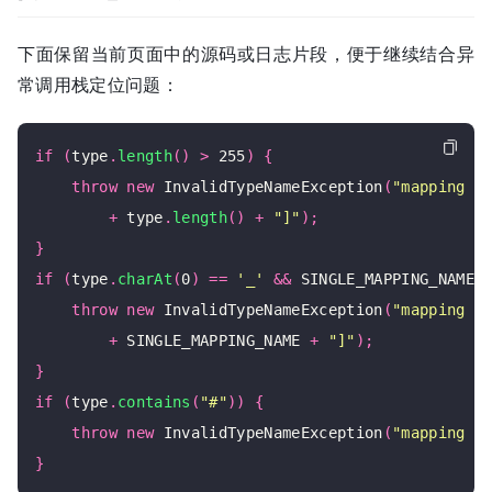
下面保留当前页面中的源码或日志片段，便于继续结合异
常调用栈定位问题：
if
(
type
.
length
()
>
 255
)
{
throw
new
 InvalidTypeNameException
(
"mapping t
+
 type
.
length
()
+
"]"
);
}
if
(
type
.
charAt
(
0
)
==
'_'
&&
 SINGLE_MAPPING_NAME
.
throw
new
 InvalidTypeNameException
(
"mapping t
+
 SINGLE_MAPPING_NAME 
+
"]"
);
}
if
(
type
.
contains
(
"#"
))
{
throw
new
 InvalidTypeNameException
(
"mapping t
}