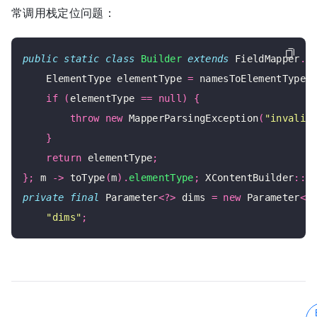
常调用栈定位问题：
public
static
class
Builder
extends
 FieldMapper
.
B
    ElementType elementType 
=
 namesToElementType
.
if
(
elementType 
==
null
)
{
throw
new
 MapperParsingException
(
"invalid
}
return
 elementType
;
};
 m 
->
 toType
(
m
).
elementType
;
 XContentBuilder
::
f
private
final
 Parameter
<?>
 dims 
=
new
 Parameter
<>
"dims"
;