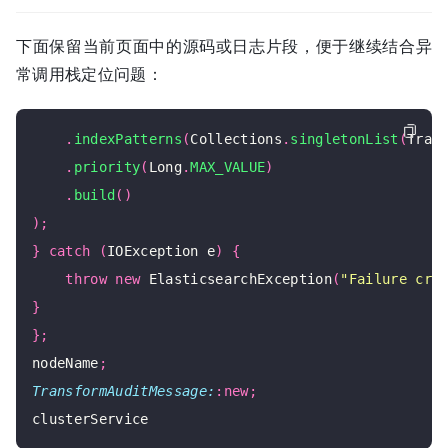
下面保留当前页面中的源码或日志片段，便于继续结合异
常调用栈定位问题：
.
indexPatterns
(
Collections
.
singletonList
(
Tran
.
priority
(
Long
.
MAX_VALUE
)
.
build
()
);
}
catch
(
IOException e
)
{
throw
new
 ElasticsearchException
(
"Failure cre
}
};
nodeName
;
TransformAuditMessage:
:
new
;