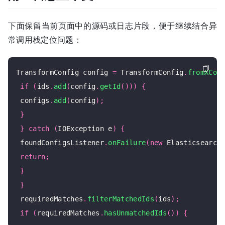
下面保留当前页面中的源码或日志片段，便于继续结合异
常调用栈定位问题：
TransformConfig config 
=
 TransformConfig
.
fromXCon
if
(
ids
.
add
(
config
.
getId
()))
{
 configs
.
add
(
config
);
}
}
catch
(
IOException e
)
{
 foundConfigsListener
.
onFailure
(
new
 Elasticsearch
return
;
}
}
 requiredMatches
.
filterMatchedIds
(
ids
);
if
(
requiredMatches
.
hasUnmatchedIds
())
{