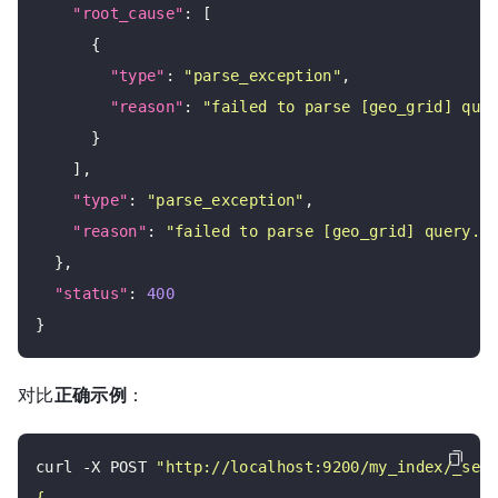
"root_cause"
: [

      {

"type"
: 
"parse_exception"
,

"reason"
: 
"failed to parse [geo_grid] que
      }

    ],

"type"
: 
"parse_exception"
,

"reason"
: 
"failed to parse [geo_grid] query. 
  },

"status"
: 
400
对比
正确示例
：
curl -X POST 
"http://localhost:9200/my_index/_sea