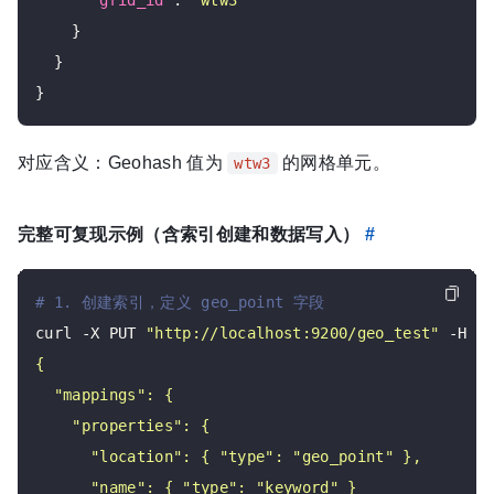
"grid_id"
: 
"wtw3"
    }

  }

对应含义：Geohash 值为
的网格单元。
wtw3
完整可复现示例（含索引创建和数据写入）
#
# 1. 创建索引，定义 geo_point 字段
curl -X PUT 
"http://localhost:9200/geo_test"
 -H 
"