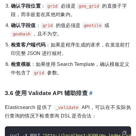
确认字段位置
：
必须是
的直接子字
grid
geo_grid
段，而非嵌套在其他对象内。
确认字段值
：
的值必须是
或
grid
geotile
，且不为空。
geohash
检查客户端代码
：如果是程序生成的请求，在发送前打
印完整 JSON 进行核对。
检查模板
：如果使用 Search Template，确认模板定义
中包含了
参数。
grid
3.6 使用 Validate API 辅助排查
#
Elasticsearch 提供了
API，可以在不实际执
_validate
行查询的情况下检查查询 DSL 是否合法：
curl -X POST 
"http://localhost:9200/my_index/_val