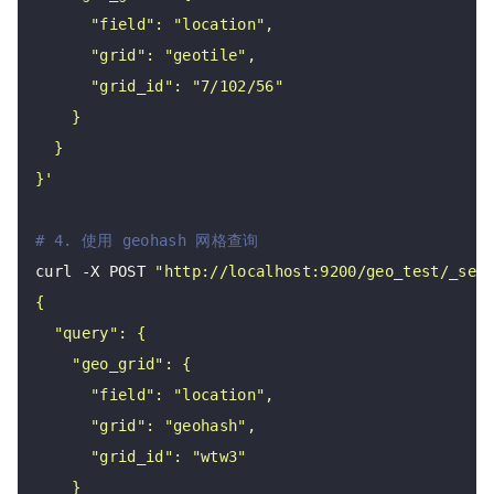
}'
# 4. 使用 geohash 网格查询
curl -X POST 
"http://localhost:9200/geo_test/_sea