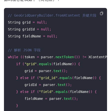
String grid 
=
null
;
String gridId 
=
null
;
String fieldName 
=
null
;
while
((
token 
=
 parser
.
nextToken
())
!=
 XContentPa
if
(
"grid"
.
equals
(
fieldName
))
{
        grid 
=
 parser
.
text
();
}
else
if
(
"grid_id"
.
equals
(
fieldName
))
{
        gridId 
=
 parser
.
text
();
}
else
if
(
"field"
.
equals
(
fieldName
))
{
        fieldName 
=
 parser
.
text
();
}