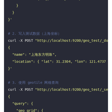
}'
# 2. 写入测试数据（上海坐标）
curl -X POST 
"http://localhost:9200/geo_test/_doc
}'
# 3. 使用 geotile 网格查询
curl -X POST 
"http://localhost:9200/geo_test/_sea