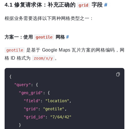
4.1 修复请求体：补充正确的
字段
#
grid
根据业务需要选择以下两种网格类型之一：
方案一：使用
网格
#
geotile
是基于 Google Maps 瓦片方案的网格编码，网
geotile
格 ID 格式为
。
zoom/x/y
{

"query"
: {

"geo_grid"
: {

"field"
: 
"location"
,

"grid"
: 
"geotile"
,

"grid_id"
: 
"7/64/42"
    }
