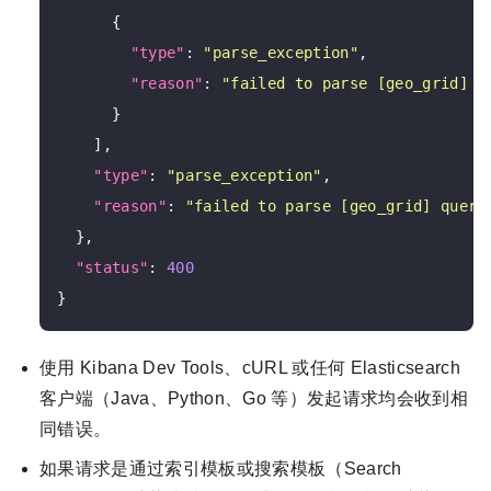
      {

"type"
: 
"parse_exception"
,

"reason"
: 
"failed to parse [geo_grid] q
      }

    ],

"type"
: 
"parse_exception"
,

"reason"
: 
"failed to parse [geo_grid] query
  },

"status"
: 
400
使用 Kibana Dev Tools、cURL 或任何 Elasticsearch
客户端（Java、Python、Go 等）发起请求均会收到相
同错误。
如果请求是通过索引模板或搜索模板（Search