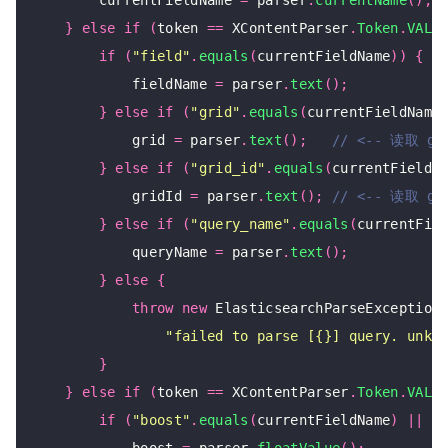
        currentFieldName 
=
 parser
.
currentName
();
}
else
if
(
token 
==
 XContentParser
.
Token
.
VALU
if
(
"field"
.
equals
(
currentFieldName
))
{
            fieldName 
=
 parser
.
text
();
}
else
if
(
"grid"
.
equals
(
currentFieldName
            grid 
=
 parser
.
text
();
}
else
if
(
"grid_id"
.
equals
(
currentFieldN
            gridId 
=
 parser
.
text
();
}
else
if
(
"query_name"
.
equals
(
currentFie
            queryName 
=
 parser
.
text
();
}
else
{
throw
new
 ElasticsearchParseException
"failed to parse [{}] query. unkn
}
}
else
if
(
token 
==
 XContentParser
.
Token
.
VALU
if
(
"boost"
.
equals
(
currentFieldName
)
||
"