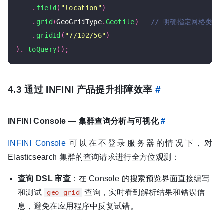
.
field
(
"location"
)
.
grid
(
GeoGridType
.
Geotile
)
.
gridId
(
"7/102/56"
)
).
_toQuery
();
4.3 通过 INFINI 产品提升排障效率
#
INFINI Console — 集群查询分析与可视化
#
INFINI Console
可以在不登录服务器的情况下，对
Elasticsearch 集群的查询请求进行全方位观测：
查询 DSL 审查
：在 Console 的搜索预览界面直接编写
和测试
查询，实时看到解析结果和错误信
geo_grid
息，避免在应用程序中反复试错。