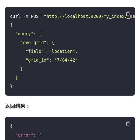
curl -X POST 
"http://localhost:9200/my_index/_sea
}'
返回结果：
{

"error"
: {
