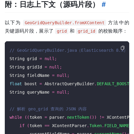
附：日志上下文（源码片段）
#
以下为
方法中的
GeoGridQueryBuilder.fromXContent
关键源码片段，展示了
和
的校验顺序：
grid
grid_id
String grid 
=
null
;
String gridId 
=
null
;
String fieldName 
=
null
;
float
 boost 
=
 AbstractQueryBuilder
.
DEFAULT_BOOST
;
String queryName 
=
null
;
while
((
token 
=
 parser
.
nextToken
())
!=
 XContentPa
if
(
token 
==
 XContentParser
.
Token
.
FIELD_NAME
)