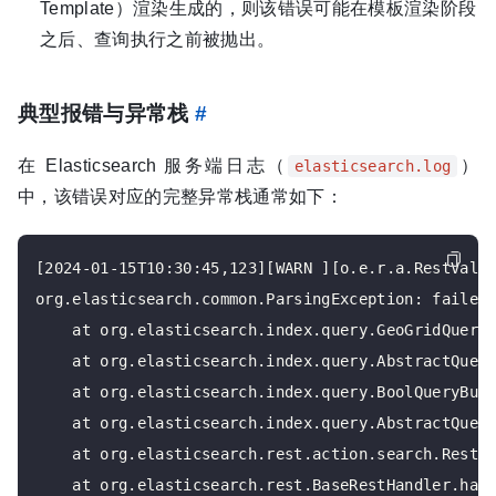
Template）渲染生成的，则该错误可能在模板渲染阶段
之后、查询执行之前被抛出。
典型报错与异常栈
#
在 Elasticsearch 服务端日志（
）
elasticsearch.log
中，该错误对应的完整异常栈通常如下：
[2024-01-15T10:30:45,123][WARN ][o.e.r.a.RestValid
org.elasticsearch.common.ParsingException: failed 
    at org.elasticsearch.index.query.GeoGridQueryB
    at org.elasticsearch.index.query.AbstractQuery
    at org.elasticsearch.index.query.BoolQueryBuil
    at org.elasticsearch.index.query.AbstractQuery
    at org.elasticsearch.rest.action.search.RestSe
    at org.elasticsearch.rest.BaseRestHandler.hand