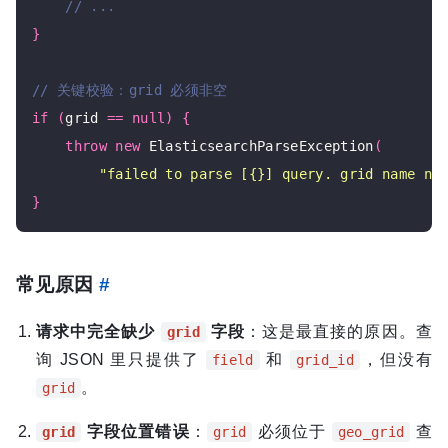
}
if
(
grid 
==
null
)
{
throw
new
 ElasticsearchParseException
(
"failed to parse [{}] query. grid name no
}
常见原因
#
请求中完全缺少
字段
：这是最直接的原因。查
grid
询 JSON 里只提供了
和
，但没有
field
grid_id
。
grid
字段位置错误
：
必须位于
查
grid
grid
geo_grid