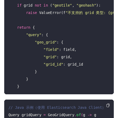
if
 grid 
not
in
 (
"geotile"
, 
"geohash"
):

raise
 ValueError(f
"不支持的 grid 类型: {grid
return
 {

"query"
: {

"geo_grid"
: {

"field"
: field,

"grid"
: grid,

"grid_id"
: grid_id

            }

        }

Query gridQuery 
=
 GeoGridQuery
.
of
(
g 
->
 g
