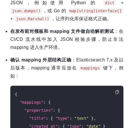
JSON，例如使用 Python 的
+
dict
，或 Go 的
json.dumps()
map[string]interface{}
+
，让序列化库保证格式正确。
json.Marshal()
在发布前对模板和 mapping 文件做自动解析测试
：在
CI/CD 流水线中加入 JSON 校验步骤，防止非法
mapping 进入生产环境。
确认 mapping 外层结构正确
：Elasticsearch 7.x 及以
后版本，mapping 通常应放在
键下，例
mappings
如：
{

"mappings"
: {

"properties"
: {

"title"
: { 
"type"
: 
"text"
 },

"created_at"
: { 
"type"
: 
"date"
 }
