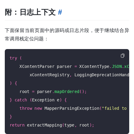
附：日志上下文
#
下面保留当前页面中的源码或日志片段，便于继续结合异
常调用栈定位问题：
try
(
    XContentParser parser 
=
 XContentType
.
JSON
.
xCo
        xContentRegistry
,
 LoggingDeprecationHandl
)
{
    root 
=
 parser
.
mapOrdered
();
}
catch
(
Exception e
)
{
throw
new
 MapperParsingException
(
"failed to p
}
return
 extractMapping
(
type
,
 root
);