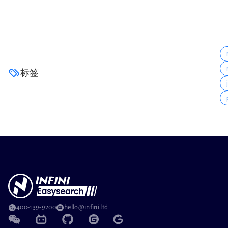
标签
400-139-9200
hello@infini.ltd