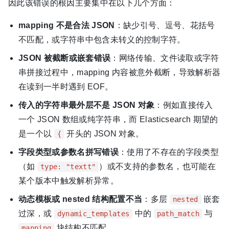
因此该错误的根因主要集中在以下几个方面：
mapping 不是合法 JSON
：缺少引号、逗号、花括号
不匹配，或字符串中包含未转义的控制字符。
JSON 被截断或嵌套错误
：网络传输、文件读取或字符
串拼接过程中，mapping 内容被意外截断，导致解析器
在读到一半时遇到 EOF。
传入的字符串最外层不是 JSON 对象
：例如直接传入
一个 JSON 数组或纯字符串，而 Elasticsearch 期望的
是一个以
开头的 JSON 对象。
{
字段类型或参数名拼写错误
：使用了不存在的字段类型
（如
）或不支持的参数名，也可能在
type: "textt"
某个版本中触发解析异常。
动态模板或 nested 结构配置不当
：多层
嵌套
nested
过深，或
中的
与
dynamic_templates
path_match
块结构不匹配。
mapping