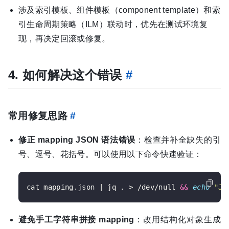
涉及索引模板、组件模板（component template）和索
引生命周期策略（ILM）联动时，优先在测试环境复
现，再决定回滚或修复。
4. 如何解决这个错误
#
常用修复思路
#
修正 mapping JSON 语法错误
：检查并补全缺失的引
号、逗号、花括号。可以使用以下命令快速验证：
cat mapping.json | jq . > /dev/null 
&&
echo
"JS
避免手工字符串拼接 mapping
：改用结构化对象生成