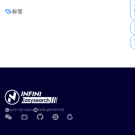
标签
400-139-9200
hello@infini.ltd