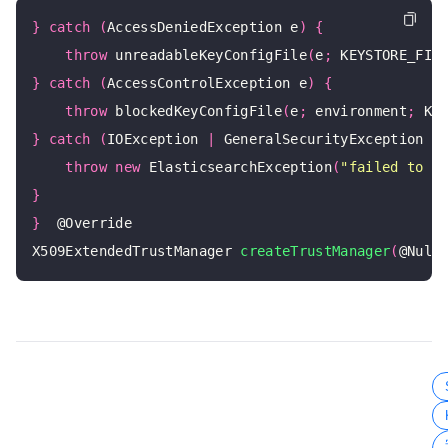
}
catch
(
AccessDeniedException e
)
{
throw
 unreadableKeyConfigFile
(
e
;
 KEYSTORE_FIL
}
catch
(
AccessControlException e
)
{
throw
 blockedKeyConfigFile
(
e
;
 environment
;
 KE
}
catch
(
IOException 
|
 GeneralSecurityException e
throw
new
 ElasticsearchException
(
"failed to i
}
}
  @Override

X509ExtendedTrustManager 
createTrustManager
(
@Null