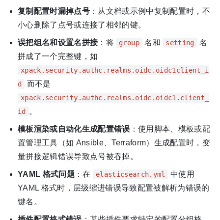
复制配置时漏掉点号
：从文档或示例中复制配置时，不
小心删除了点号或连接了相邻的键。
误把组名和设置名拼接
：将
名和
名
group
setting
拼成了一个完整键，如
xpack.security.authc.realms.oidc.oidc1client_i
而不是
d
xpack.security.authc.realms.oidc.oidc1.client_
。
id
模板渲染或自动化生成配置错误
：使用脚本、模板或配
置管理工具（如 Ansible、Terraform）生成配置时，变
量拼接逻辑错误导致点号被吞掉。
YAML 格式问题
：在
中使用
elasticsearch.yml
YAML 格式时，层级缩进错误导致配置被解析为错误的
键名。
插件配置格式错误
：某些插件要求特定的配置分组格