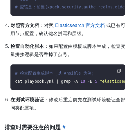
# 应该是：前缀(xpack.security.authc.realms.oidc)
对照官方文档
：对照
Elasticsearch 官方文档
或已有可
用节点配置，确认键名拼写和层级。
检查自动化脚本
：如果配置由模板或脚本生成，检查变
量拼接逻辑是否吞掉了点号。
# 检查配置生成脚本（以 Ansible 为例）
cat playbook.yml | grep -A 
10
 -B 
5
"elasticsear
在测试环境验证
：修改后重启前先在测试环境验证全部
同类配置项。
排查时需要注意的问题
#