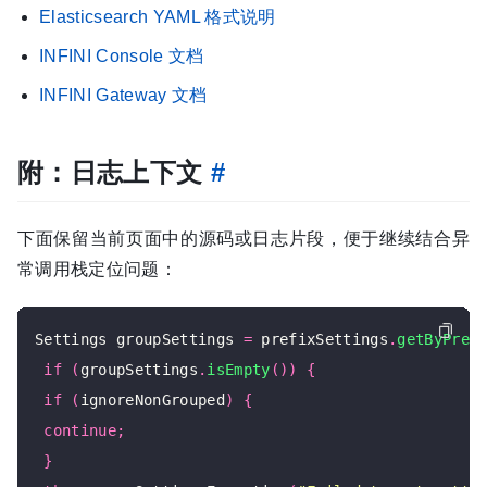
Elasticsearch YAML 格式说明
INFINI Console 文档
INFINI Gateway 文档
附：日志上下文
#
下面保留当前页面中的源码或日志片段，便于继续结合异
常调用栈定位问题：
Settings groupSettings 
=
 prefixSettings
.
getByPref
if
(
groupSettings
.
isEmpty
())
{
if
(
ignoreNonGrouped
)
{
continue
;
}