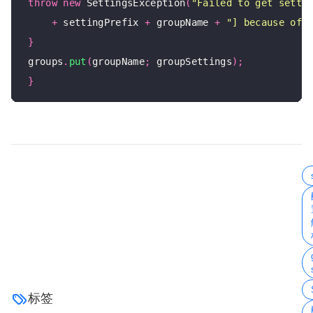
throw
new
 SettingsException
(
"Failed to get setti
+
 settingPrefix 
+
 groupName 
+
"] because of 
}
 groups
.
put
(
groupName
;
 groupSettings
);
}
标签