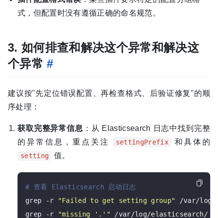
式，但配置时没有遵循正确的命名规范。
3. 如何排查和解决这个异常和解决这
个异常
#
建议按"先定位错误配置、再检查格式、后验证修复"的顺
序处理：
获取完整异常信息
：从 Elasticsearch 日志中找到完整
的异常信息，重点关注
和具体的
settingPrefix
值。
setting
# 查看 Elasticsearch 启动日志
grep -r 
"Failed to get setting group"
 /var/log/
grep -r 
"missing '.'"