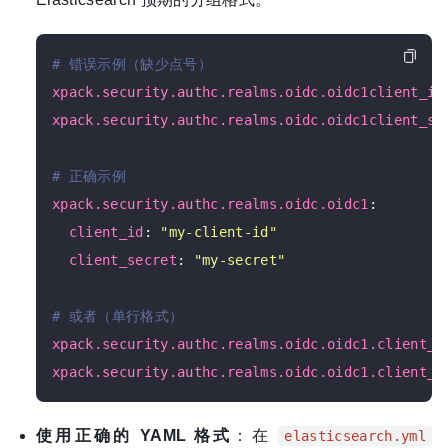
# 错误示例（缺少点号）
xpack.security.authc.realms.oidc.oidc1client_id
xpack.security.authc.realms.oidc.oidc1client_se
# 正确示例
xpack.security.authc.realms.oidc.oidc1
:

client_id
: 
"my-client-id"
client_secret
: 
"my-secret"
# 或者（单行格式）
xpack.security.authc.realms.oidc.oidc1.client_i
xpack.security.authc.realms.oidc.oidc1.client_s
使用正确的 YAML 格式
：在
elasticsearch.yml