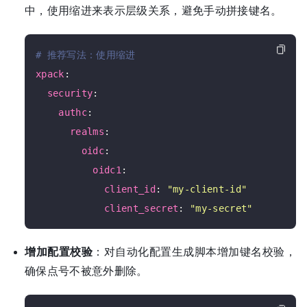
中，使用缩进来表示层级关系，避免手动拼接键名。
# 推荐写法：使用缩进
xpack
:

security
:

authc
:

realms
:

oidc
:

oidc1
:

client_id
: 
"my-client-id"
client_secret
: 
"my-secret"
增加配置校验
：对自动化配置生成脚本增加键名校验，
确保点号不被意外删除。