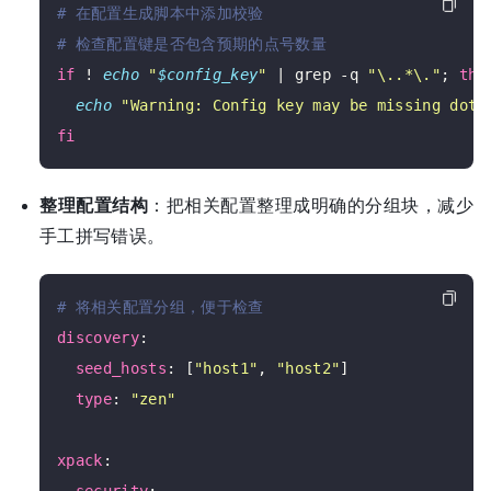
# 在配置生成脚本中添加校验
# 检查配置键是否包含预期的点号数量
if
 ! 
echo
"
$config_key
"
 | grep -q 
"\..*\."
; 
the
echo
"Warning: Config key may be missing dots
fi
整理配置结构
：把相关配置整理成明确的分组块，减少
手工拼写错误。
# 将相关配置分组，便于检查
discovery
:

seed_hosts
: [
"host1"
, 
"host2"
]

type
: 
"zen"
xpack
:
