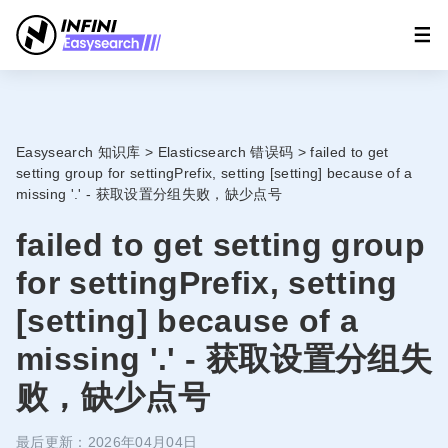
Easysearch 知识库
>
Elasticsearch 错误码
>
failed to get
setting group for settingPrefix, setting [setting] because of a
missing '.' - 获取设置分组失败，缺少点号
failed to get setting group
for settingPrefix, setting
[setting] because of a
missing '.' - 获取设置分组失
败，缺少点号
最后更新：2026年04月04日