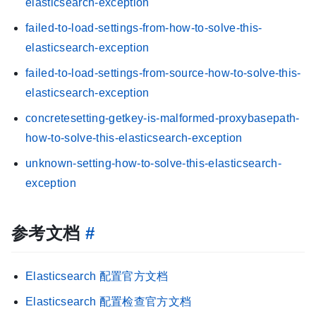
elasticsearch-exception
failed-to-load-settings-from-how-to-solve-this-
elasticsearch-exception
failed-to-load-settings-from-source-how-to-solve-this-
elasticsearch-exception
concretesetting-getkey-is-malformed-proxybasepath-
how-to-solve-this-elasticsearch-exception
unknown-setting-how-to-solve-this-elasticsearch-
exception
参考文档
#
Elasticsearch 配置官方文档
Elasticsearch 配置检查官方文档