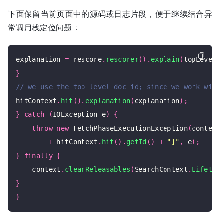
下面保留当前页面中的源码或日志片段，便于继续结合异
常调用栈定位问题：
explanation 
=
 rescore
.
rescorer
().
explain
(
topLevel
}
hitContext
.
hit
().
explanation
(
explanation
);
}
catch
(
IOException e
)
{
throw
new
 FetchPhaseExecutionException
(
contex
+
 hitContext
.
hit
().
getId
()
+
"]"
,
 e
);
}
finally
{
    context
.
clearReleasables
(
SearchContext
.
Lifeti
}
}