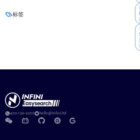
标签
400-139-9200
hello@infini.ltd