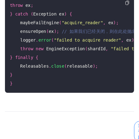
throw
 ex
;
}
catch
(
Exception ex
)
{
    maybeFailEngine
(
"acquire_reader"
,
 ex
);
    ensureOpen
(
ex
);
    logger
.
error
(
"failed to acquire reader"
,
 ex
);
throw
new
 EngineException
(
shardId
,
"failed to
}
finally
{
    Releasables
.
close
(
releasable
);
}
}