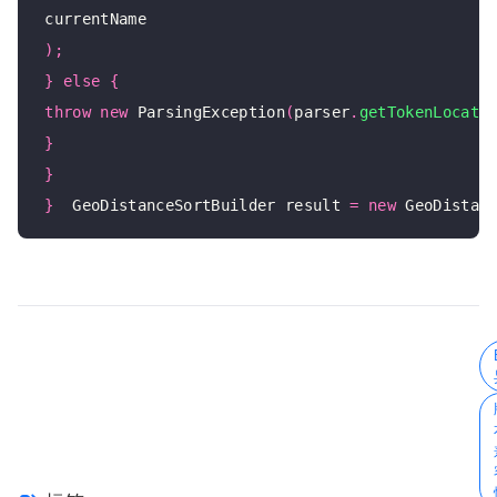
 currentName

);
}
else
{
throw
new
 ParsingException
(
parser
.
getTokenLocati
}
}
}
  GeoDistanceSortBuilder result 
=
new
 GeoDistan