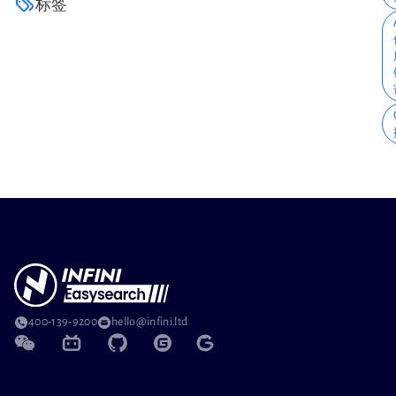
标签
400-139-9200
hello@infini.ltd