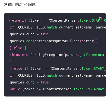
常调用栈定位问题：
}
else
if
(
token 
==
 XContentParser
.
Token
.
START_OB
if
(
QUERIES_FIELD
.
match
(
currentFieldName
,
 parser
 queriesFound 
=
true
;
 queries
.
add
(
parseInnerQueryBuilder
(
parser
));
}
else
{
throw
new
 ParsingException
(
parser
.
getTokenLocati
}
}
else
if
(
token 
==
 XContentParser
.
Token
.
START_A
if
(
QUERIES_FIELD
.
match
(
currentFieldName
,
 parser
 queriesFound 
=
true
;
while
(
token 
!=
 XContentParser
.
Token
.
END_ARRAY
)