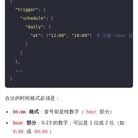
{
"trigger"
: 
{
"schedule"
: 
{
"daily"
: 
{
"at"
: 
[
"12:00"
, 
"18:00"
]
# 正确：hour 是
}
}
}
,

}
合法的时间格式必须是：
格式
：冒号前是纯数字（
部分）
hh:mm
hour
部分
：0-23 的数字，可以是 1 位或 2 位（如
hour
或
）
9:00
09:00