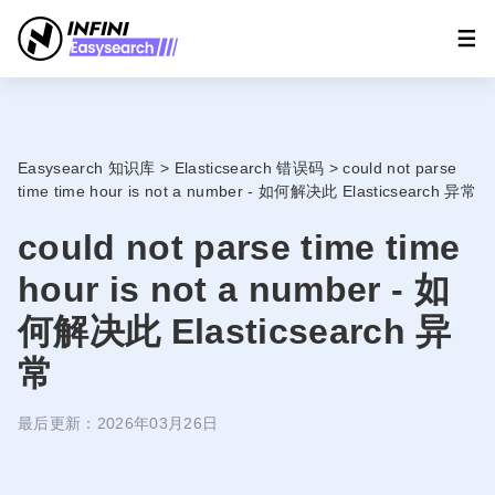
Easysearch 知识库
>
Elasticsearch 错误码
>
could not parse
time time hour is not a number - 如何解决此 Elasticsearch 异常
could not parse time time
hour is not a number - 如
何解决此 Elasticsearch 异
常
最后更新：2026年03月26日