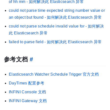
of hh mm - 如何解决此 Elasticsearch 异常
could not parse time expected string number value or
an object but found - 如何解决此 Elasticsearch 异常
could not parse schedule invalid value for - 如何解决
此 Elasticsearch 异常
failed to parse field - 如何解决此 Elasticsearch 异常
参考文档
#
Elasticsearch Watcher Schedule Trigger 官方文档
DayTimes 配置参考
INFINI Console 文档
INFINI Gateway 文档