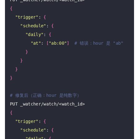
{
"trigger"
: 
{
"schedule"
: 
{
"daily"
: 
{
"at"
: 
[
"ab:00"
]
# 错误：hour 是 "ab"
}
}
}
}
# 修复后（正确：hour 是纯数字）
{
"trigger"
: 
{
"schedule"
: 
{
"daily"
: 
{