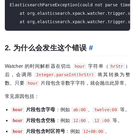
ElasticsearchParseException[could not parse time [
    at org.elasticsearch.xpack.watcher.trigger.sch
2. 为什么会发生这个错误
#
Watcher 的时间解析器在切出
字符串（
）
hour
hrStr
后，会调用
将其转换为整
Integer.parseInt(hrStr)
数。只要
片段包含非数字字符，就会抛出此异常。
hour
常见原因包括：
片段包含字母
：例如
、
等。
hour
ab:00
twelve:00
片段包含空格
：例如
、
等。
hour
12:00
12 :00
片段包含时区符号
：例如
、
hour
12+08:00