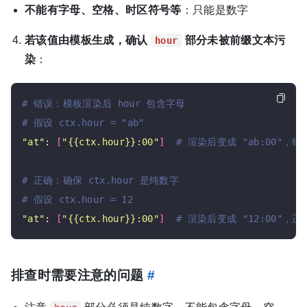
不能有字母、空格、时区符号等
：只能是数字
若该值由模板生成，确认
部分未被前缀文本污
hour
染
：
# 错误：模板渲染后 hour 包含字母
# 假设 ctx.hour = "ab"
"at"
: 
[
"{{ctx.hour}}:00"
]
# 渲染后变成 "ab:00"，错
# 正确：确保 ctx.hour 是纯数字
# 假设 ctx.hour = 12
"at"
: 
[
"{{ctx.hour}}:00"
]
# 渲染后变成 "12:00"，正
排查时需要注意的问题
#