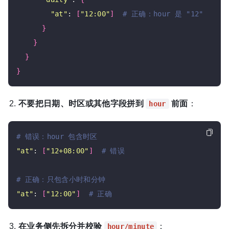
"at"
: 
[
"12:00"
]
# 正确：hour 是 "12"
}
}
}
}
不要把日期、时区或其他字段拼到
前面
：
hour
# 错误：hour 包含时区
"at"
: 
[
"12+08:00"
]
# 错误
# 正确：只包含小时和分钟
"at"
: 
[
"12:00"
]
# 正确
在业务侧先拆分并校验
：
hour/minute