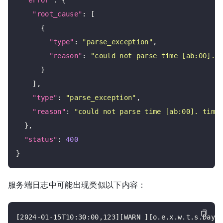
"error"
: {

"root_cause"
: [

      {

"type"
: 
"parse_exception"
,

"reason"
: 
"could not parse time [ab:00]. 
      }

    ],

"type"
: 
"parse_exception"
,

"reason"
: 
"could not parse time [ab:00]. time
  },

"status"
: 
400
服务端日志中可能出现类似以下内容：
[2024-01-15T10:30:00,123][WARN ][o.e.x.w.t.s.DayTi