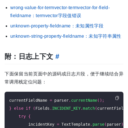
wrong-value-for-termvector-termvector-for-field-
fieldname：termvector字段值错误
unknown-property-fieldname：未知属性字段
unknown-string-property-fieldname：未知字符串属性
附：日志上下文
#
下面保留当前页面中的源码或日志片段，便于继续结合异
常调用栈定位问题：
currentFieldName 
=
 parser
.
currentName
();
}
else
if
(
Fields
.
INCIDENT_KEY
.
match
(
currentField
try
{
        incidentKey 
=
 TextTemplate
.
parse
(
parser
);