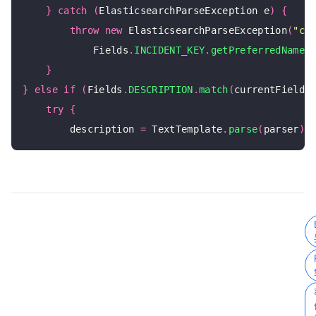
}
catch
(
ElasticsearchParseException e
)
{
throw
new
 ElasticsearchParseException
(
"co
            Fields
.
INCIDENT_KEY
.
getPreferredName
(
}
}
else
if
(
Fields
.
DESCRIPTION
.
match
(
currentFieldN
try
{
        description 
=
 TextTemplate
.
parse
(
parser
);