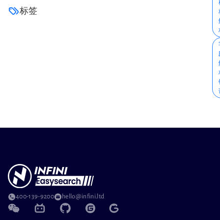
标签
400-139-9200
hello@infini.ltd