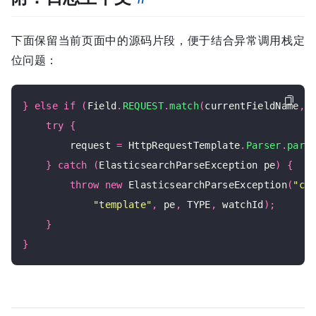
下面保留当前页面中的源码片段，便于结合异常调用栈定
位问题：
}
else
if
(
Field
.
REQUEST
.
match
(
currentFieldName
,
 
try
{
        request 
=
 HttpRequestTemplate
.
Parser
.
pars
}
catch
(
ElasticsearchParseException pe
)
{
throw
new
 ElasticsearchParseException
(
"co
"template"
,
 pe
,
 TYPE
,
 watchId
);
}
}