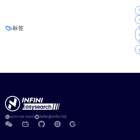
标签
400-139-9200
hello@infini.ltd