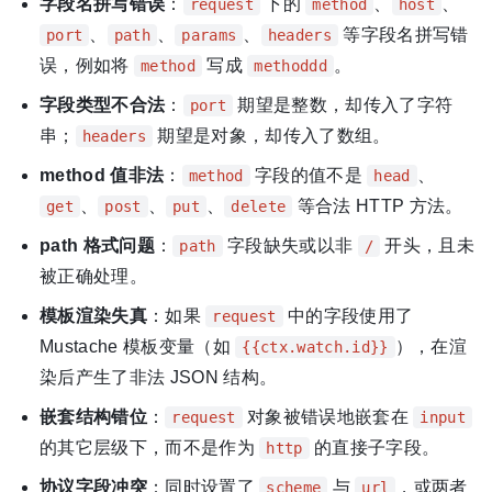
字段名拼写错误
：
下的
、
、
request
method
host
、
、
、
等字段名拼写错
port
path
params
headers
误，例如将
写成
。
method
methoddd
字段类型不合法
：
期望是整数，却传入了字符
port
串；
期望是对象，却传入了数组。
headers
method 值非法
：
字段的值不是
、
method
head
、
、
、
等合法 HTTP 方法。
get
post
put
delete
path 格式问题
：
字段缺失或以非
开头，且未
path
/
被正确处理。
模板渲染失真
：如果
中的字段使用了
request
Mustache 模板变量（如
），在渲
{{ctx.watch.id}}
染后产生了非法 JSON 结构。
嵌套结构错位
：
对象被错误地嵌套在
request
input
的其它层级下，而不是作为
的直接子字段。
http
协议字段冲突
：同时设置了
与
，或两者
scheme
url