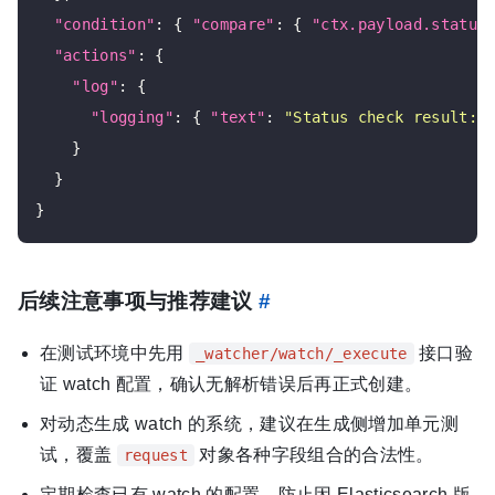
"condition"
: { 
"compare"
: { 
"ctx.payload.status
"actions"
: {

"log"
: {

"logging"
: { 
"text"
: 
"Status check result: 
    }

  }

后续注意事项与推荐建议
#
在测试环境中先用
接口验
_watcher/watch/_execute
证 watch 配置，确认无解析错误后再正式创建。
对动态生成 watch 的系统，建议在生成侧增加单元测
试，覆盖
对象各种字段组合的合法性。
request
定期检查已有 watch 的配置，防止因 Elasticsearch 版