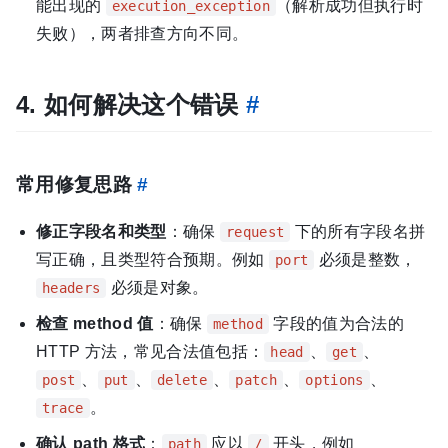
能出现的
（解析成功但执行时
execution_exception
失败），两者排查方向不同。
4. 如何解决这个错误
#
常用修复思路
#
修正字段名和类型
：确保
下的所有字段名拼
request
写正确，且类型符合预期。例如
必须是整数，
port
必须是对象。
headers
检查 method 值
：确保
字段的值为合法的
method
HTTP 方法，常见合法值包括：
、
、
head
get
、
、
、
、
、
post
put
delete
patch
options
。
trace
确认 path 格式
：
应以
开头，例如
path
/