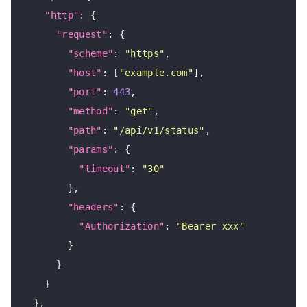
"http"
: {

"request"
: {

"scheme"
: 
"https"
,

"host"
: [
"example.com"
],

"port"
: 
443
,

"method"
: 
"get"
,

"path"
: 
"/api/v1/status"
,

"params"
: {

"timeout"
: 
"30"
        },

"headers"
: {

"Authorization"
: 
"Bearer xxx"
        }

      }

    }

  },
