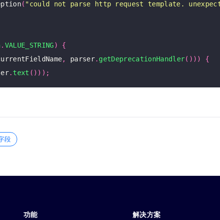
eption
(
"could not parse http request template. unexpec
n
.
VALUE_STRING
)
{
currentFieldName
,
 parser
.
getDeprecationHandler
()))
{
ser
.
text
()));
字段
功能
解决方案