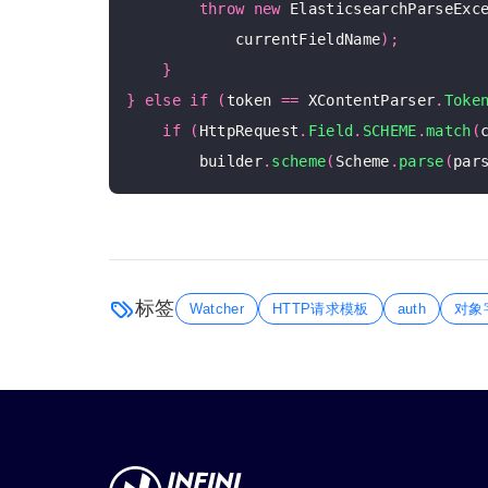
throw
new
 ElasticsearchParseExc
            currentFieldName
);
}
}
else
if
(
token 
==
 XContentParser
.
Toke
if
(
HttpRequest
.
Field
.
SCHEME
.
match
(
        builder
.
scheme
(
Scheme
.
parse
(
par
标签
Watcher
HTTP请求模板
auth
对象