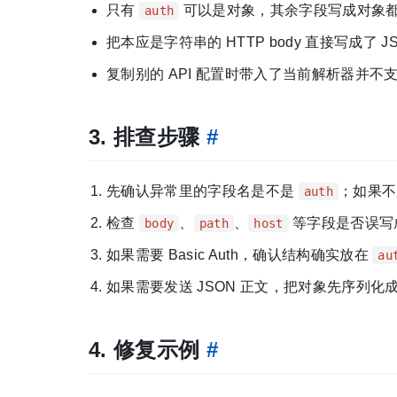
只有
可以是对象，其余字段写成对象
auth
把本应是字符串的 HTTP body 直接写成了 J
复制别的 API 配置时带入了当前解析器并不
3. 排查步骤
#
先确认异常里的字段名是不是
；如果不
auth
检查
、
、
等字段是否误写
body
path
host
如果需要 Basic Auth，确认结构确实放在
au
如果需要发送 JSON 正文，把对象先序列化
4. 修复示例
#