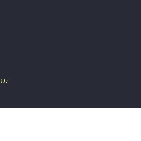
{}}}"