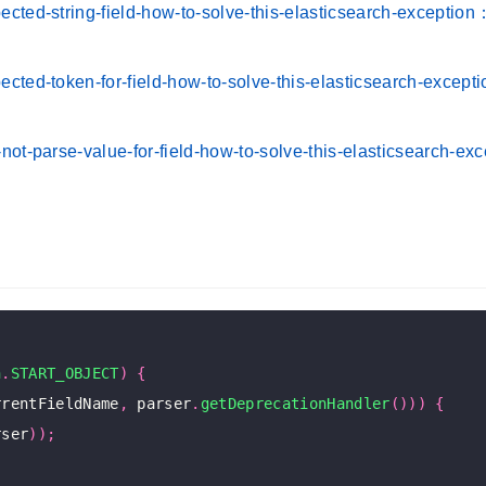
pected-string-field-how-to-solve-this-elasticsearch-excep
pected-token-for-field-how-to-solve-this-elasticsearch-exc
-not-parse-value-for-field-how-to-solve-this-elasticsearch-e
n
.
START_OBJECT
)
{
rrentFieldName
,
 parser
.
getDeprecationHandler
()))
{
rser
));