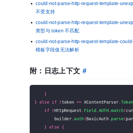
could-not-parse-http-request-template-unex
不受支持
could-not-parse-http-request-template-unex
类型与 token 不匹配
could-not-parse-http-request-template-could
模板字段值无法解析
附：日志上下文
#
}
}
else
if
(
token 
==
 XContentParser
.
Toke
if
(
HttpRequest
.
Field
.
AUTH
.
match
(
cu
        builder
.
auth
(
BasicAuth
.
parse
(
pa
}
else
{