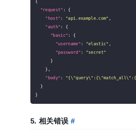
{

"request"
: {

"host"
: 
"api.example.com"
,

"auth"
: {

"basic"
: {

"username"
: 
"elastic"
,

"password"
: 
"secret"
      }

    },

"body"
: 
"{\"query\":{\"match_all\":
  }

5. 相关错误
#