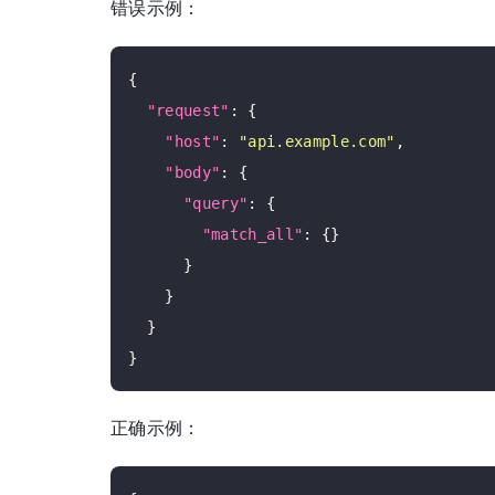
错误示例：
{

"request"
: {

"host"
: 
"api.example.com"
,

"body"
: {

"query"
: {

"match_all"
: {}

      }

    }

  }

正确示例：