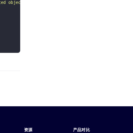
ted object field [{}]"
,
资源
产品对比