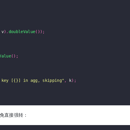
 v
).
doubleValue
());
Value
();
 key [{}] in agg, skipping"
,
 k
);
免直接强转：