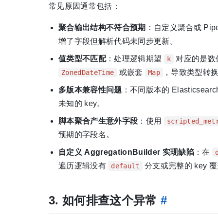
常见原因通常包括：
聚合输出结构不符合预期
：自定义聚合或 Pipe
增了字段但解析代码未同步更新。
值类型不匹配
：处理逻辑期望
对应的是数
k
或嵌套
，导致类型转
ZonedDateTime
Map
多版本兼容性问题
：不同版本的 Elastic
未知的 key。
脚本聚合产生意外字段
：使用
scripted_met
预期的字段名。
自定义 AggregationBuilder 实现缺陷
：在
遍历逻辑没有
分支或完整的 key 
default
3. 如何排查这个异常
#