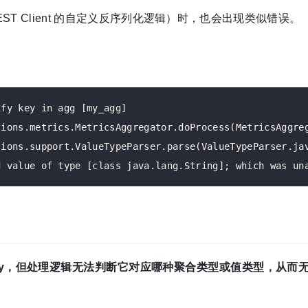
l REST Client 的自定义反序列化逻辑）时，也会出现类似错误。
fy key in agg [my_agg]

ions.metrics.MetricsAggregator.doProcess(MetricsAggreg
ions.support.ValueTypeParser.parse(ValueTypeParser.jav
 key，但处理逻辑无法判断它对应哪种聚合类型或值类型，从而