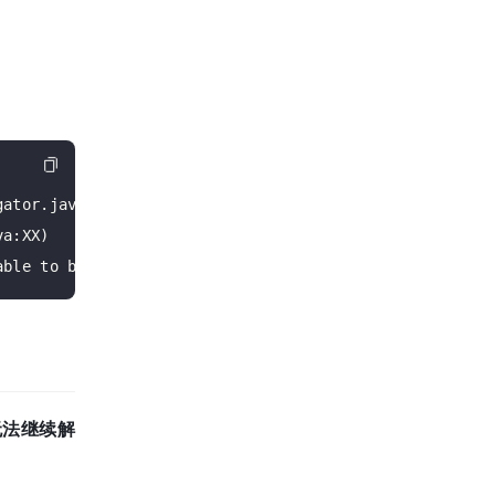
ator.java:XX)

a:XX)

无法继续解