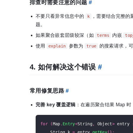
排查时需要注意的问题
#
不要只看异常信息中的
，需要结合完整的
k
题。
如果聚合嵌套层级较深（如
内嵌
terms
top
使用
参数为
的搜索请求，可
explain
true
4. 如何解决这个错误
#
常用修复思路
#
完善 key 覆盖逻辑
：在遍历聚合结果 Map 
for
(
Map
.
Entry
<
String
,
 Object
>
 entry 
    String k 
=
 entry
.
getKey
();