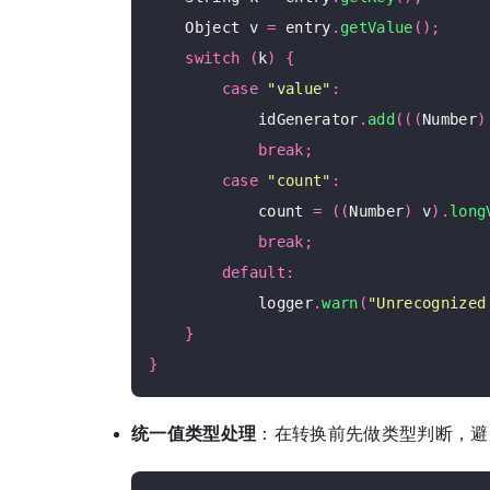
    Object v 
=
 entry
.
getValue
();
switch
(
k
)
{
case
"value"
:
            idGenerator
.
add
(((
Number
)
break
;
case
"count"
:
            count 
=
((
Number
)
 v
).
long
break
;
default
:
            logger
.
warn
(
"Unrecognized
}
}
统一值类型处理
：在转换前先做类型判断，避