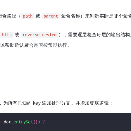
聚合路径（
或
聚合名称）来判断实际是哪个聚
path
parent
或
），需要逐层检查每层的输出结构
_hits
reverse_nested
以帮助确认聚合是否按预期执行。
时，为所有已知的 key 添加处理分支，并增加兜底逻辑：
:
 doc
.
entrySet
())
{