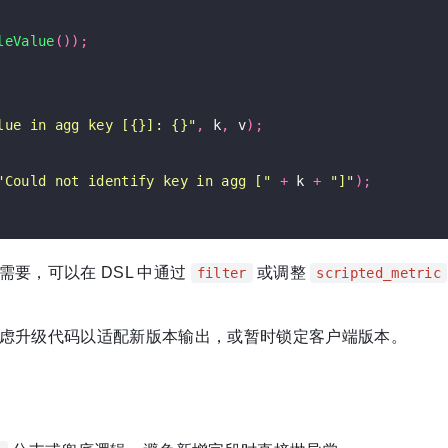
leValue
());
lue in agg key [{}]: {}"
,
 k
,
 v
);
"Could not identify key in agg ["
+
 k 
+
"]"
);
要，可以在 DSL 中通过
或调整
filter
scripted_metric
虑升级代码以适配新版本输出，或暂时锁定客户端版本。