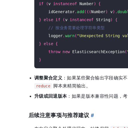
if
(
v 
instanceof
 Number
)
{
    idGenerator
.
add
(((
Number
)
 v
).
doub
}
else
if
(
v 
instanceof
 String
)
{
    logger
.
warn
(
"Unexpected String va
}
else
{
throw
new
 ElasticsearchException
(
}
调整聚合定义
：如果某些聚合输出字段确实不需
脚本来精简输出。
reduce
升级或回退版本
：如果是版本兼容性问题，考
后续注意事项与推荐建议
#