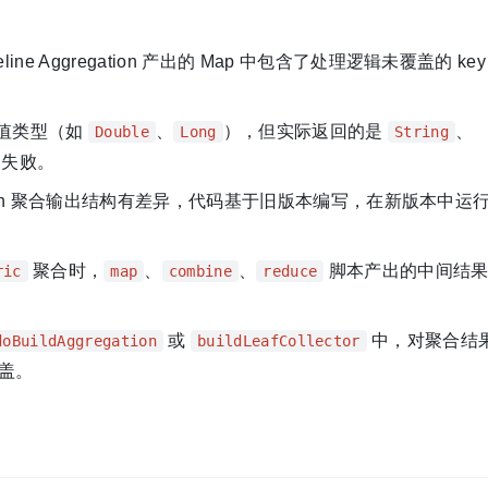
line Aggregation 产出的 Map 中包含了处理逻辑未覆盖的 k
值类型（如
、
），但实际返回的是
、
Double
Long
String
换失败。
search 聚合输出结构有差异，代码基于旧版本编写，在新版本中运
聚合时，
、
、
脚本产出的中间结果
ric
map
combine
reduce
或
中，对聚合结果 
doBuildAggregation
buildLeafCollector
覆盖。