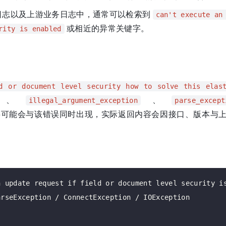
 SDK 日志以及上游业务日志中，通常可以检索到
can't execute an
或相近的异常关键字。
rity is enabled
d or document level security how to solve this elast
、
、
illegal_argument_exception
parse_except
可能会与该错误同时出现，实际返回内容会因接口、版本与
 update request if field or document level security is
rseException / ConnectException / IOException
