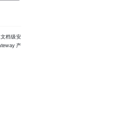
启用字段或文档级安
eway 产