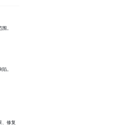
范围。
缺陷。
滚、修复