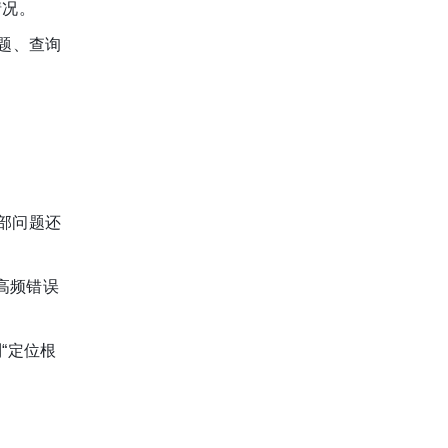
情况。
题、查询
部问题还
位高频错误
“定位根