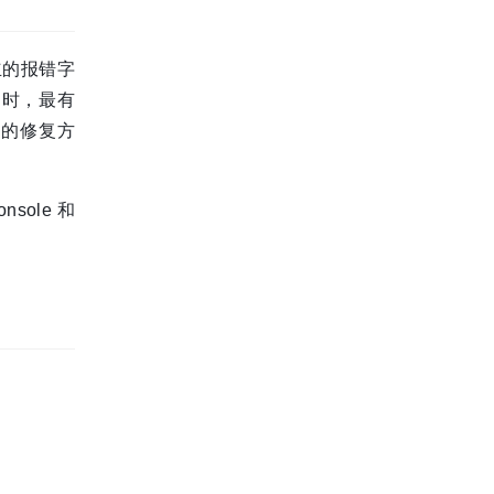
立的报错字
常时，最有
价的修复方
ole 和