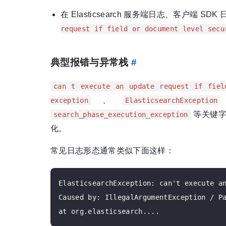
在 Elasticsearch 服务端日志、客户端
request if field or document level secu
典型报错与异常栈
#
can t execute an update request if fiel
、
exception
ElasticsearchException
等关键字
search_phase_execution_exception
化。
常见日志形态通常类似下面这样：
ElasticsearchException: can't execute an
Caused by: IllegalArgumentException / Pa