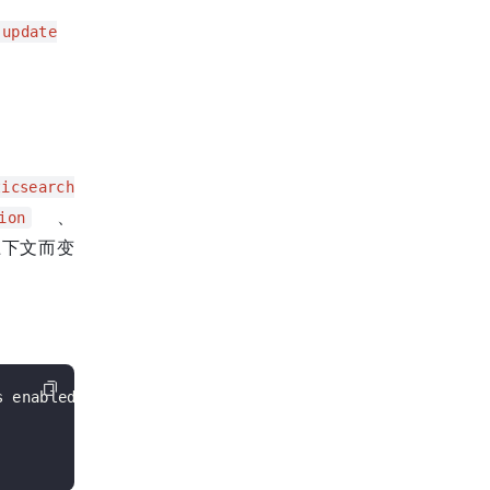
 update
icsearch
、
ion
上下文而变
 enabled
