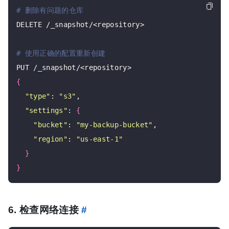
# 删除有问题的仓库
DELETE /_snapshot/<repository>

# 使用正确的配置重新创建
{
"type"
: 
"s3"
,

"settings"
: 
{
"bucket"
: 
"my-backup-bucket"
,

"region"
: 
"us-east-1"
}
}
6. 检查网络连接
#