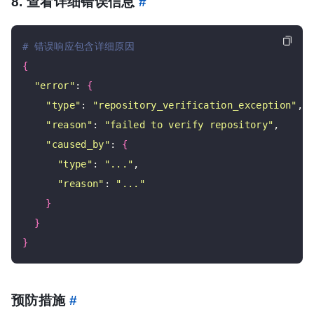
8. 查看详细错误信息
#
# 错误响应包含详细原因
{
"error"
: 
{
"type"
: 
"repository_verification_exception"
,

"reason"
: 
"failed to verify repository"
,

"caused_by"
: 
{
"type"
: 
"..."
,

"reason"
: 
"..."
}
}
}
预防措施
#