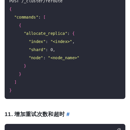
{
"commands"
: 
[
{
"allocate_replica"
: 
{
"index"
: 
"<index>"
,

"shard"
: 0,

"node"
: 
"<node_name>"
}
}
]
}
11. 增加重试次数和超时
#