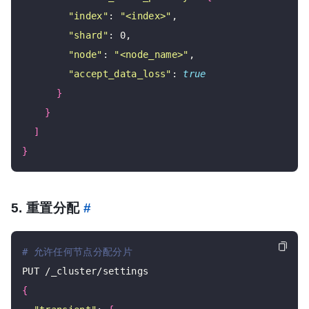
"index"
: 
"<index>"
,

"shard"
: 0,

"node"
: 
"<node_name>"
,

"accept_data_loss"
: 
true
}
}
]
}
5. 重置分配
#
# 允许任何节点分配分片
{