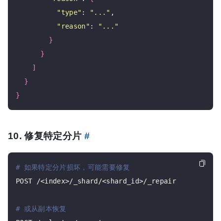
"type"
: 
"..."
,

"reason"
: 
"..."
}
}
]
}
}
10. 修复特定分片
#
# 如果特定分片损坏，可能需要修复
POST /<index>/_shard/<shard_id>/_repair

# 或从副本恢复