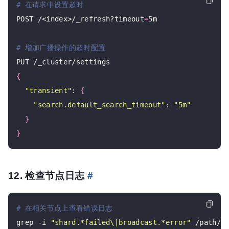
# 在请求中设置超时
POST /<index>/_refresh?timeout
=
5m

# 增加广播操作的超时配置
{
"transient"
: 
{
"search.default_search_timeout"
: 
"5m"
}
}
12. 检查节点日志
#
# 在相关节点上查看错误日志
grep -i 
"shard.*failed\|broadcast.*error"