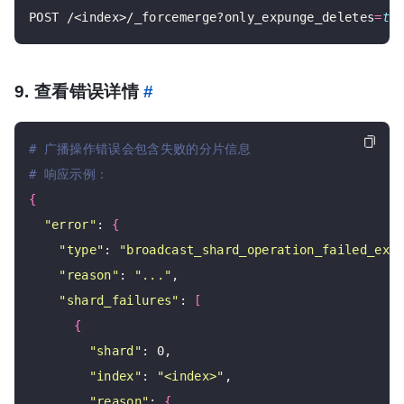
POST /<index>/_forcemerge?only_expunge_deletes
=
tr
9. 查看错误详情
#
# 广播操作错误会包含失败的分片信息
# 响应示例：
{
"error"
: 
{
"type"
: 
"broadcast_shard_operation_failed_exc
"reason"
: 
"..."
,

"shard_failures"
: 
[
{
"shard"
: 0,

"index"
: 
"<index>"
,

"reason"
: 
{