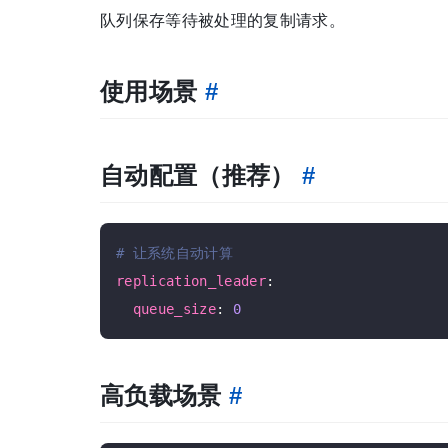
队列保存等待被处理的复制请求。
使用场景
#
自动配置（推荐）
#
# 让系统自动计算
replication_leader
:

queue_size
: 
0
高负载场景
#