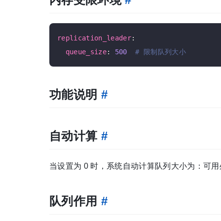
replication_leader
:

queue_size
: 
500
# 限制队列大小
功能说明
#
自动计算
#
当设置为 0 时，系统自动计算队列大小为：可用处理器 
队列作用
#