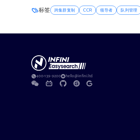
标签
跨集群复制
CCR
领导者
队列管理
400-139-9200
hello@infini.ltd