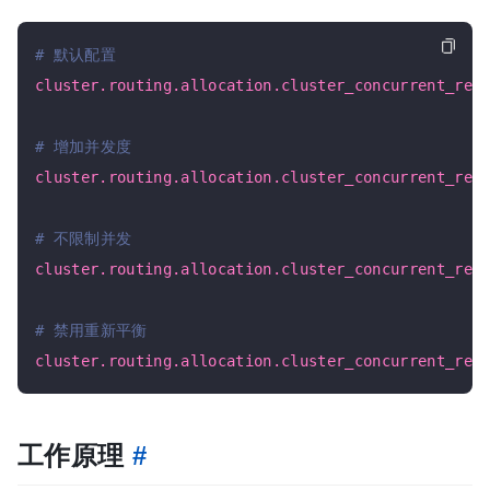
# 默认配置
cluster.routing.allocation.cluster_concurrent_reb
# 增加并发度
cluster.routing.allocation.cluster_concurrent_reb
# 不限制并发
cluster.routing.allocation.cluster_concurrent_reb
# 禁用重新平衡
cluster.routing.allocation.cluster_concurrent_reb
工作原理
#