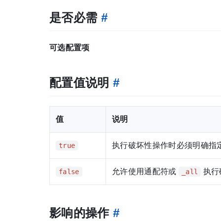
是否必需
#
可选配置项
配置值说明
#
值
说明
执行破坏性操作时必须明确指
true
允许使用通配符或
执行
false
_all
影响的操作
#