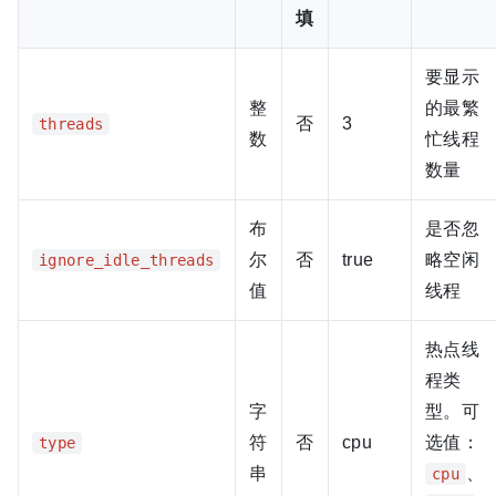
填
要显示
整
的最繁
否
3
threads
数
忙线程
数量
布
是否忽
尔
否
true
略空闲
ignore_idle_threads
值
线程
热点线
程类
字
型。可
符
否
cpu
选值：
type
串
、
cpu