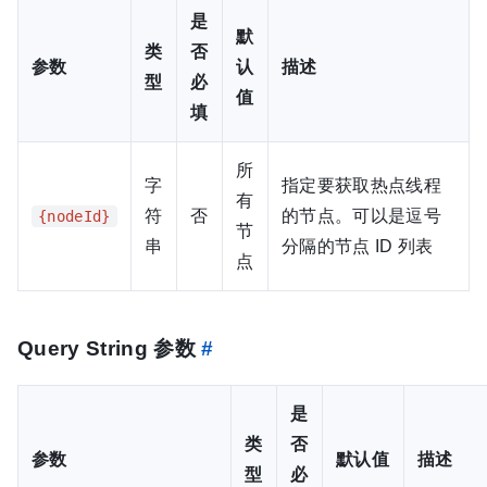
是
默
类
否
参数
认
描述
型
必
值
填
所
字
指定要获取热点线程
有
符
否
的节点。可以是逗号
{nodeId}
节
串
分隔的节点 ID 列表
点
Query String 参数
#
是
类
否
参数
默认值
描述
型
必