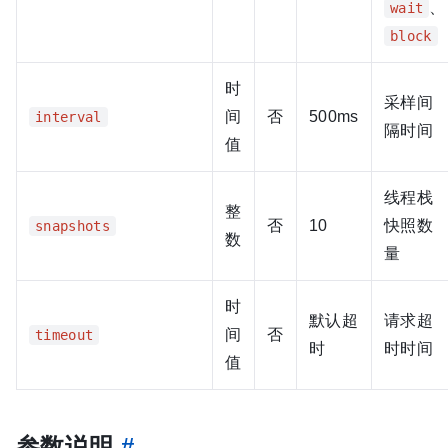
、
wait
block
时
采样间
间
否
500ms
interval
隔时间
值
线程栈
整
否
10
快照数
snapshots
数
量
时
默认超
请求超
间
否
timeout
时
时时间
值
参数说明
#