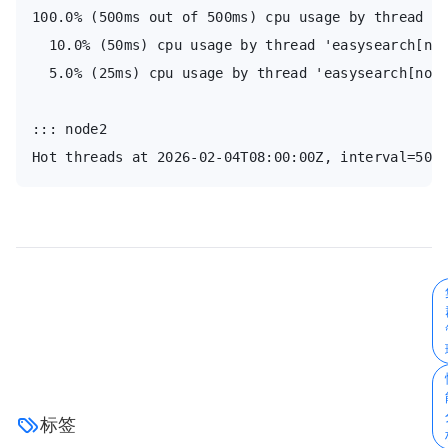
100.0% (500ms out of 500ms) cpu usage by thread 'e
  10.0% (50ms) cpu usage by thread 'easysearch[nod
  5.0% (25ms) cpu usage by thread 'easysearch[node
::: node2

标签